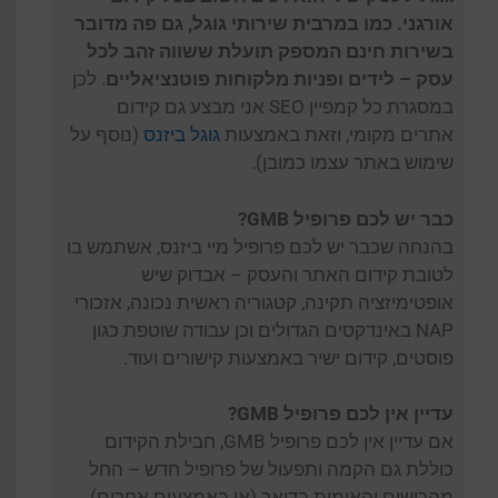
אורגני. כמו במרבית שירותי גוגל, גם פה מדובר
בשירות חינם המספק תועלת ששווה זהב לכל
עסק – לידים ופניות מלקוחות פוטנציאליים
. לכן
במסגרת כל קמפיין SEO אני מבצע גם קידום
אתרים מקומי, וזאת באמצעות
גוגל ביזנס
(נוסף על
שימוש באתר עצמו כמובן).
כבר יש לכם פרופיל GMB?
בהנחה שכבר יש לכם פרופיל מיי ביזנס, אשתמש בו
לטובת קידום האתר והעסק – אבדוק שיש
אופטימיזציה תקינה, קטגוריה ראשית נכונה, אזכורי
NAP באינדקסים הגדולים וכן עבודה שוטפת כגון
פוסטים, קידום ישיר באמצעות קישורים ועוד.
עדיין אין לכם פרופיל GMB?
אם עדיין אין לכם פרופיל GMB, חבילת הקידום
כוללת גם הקמה ותפעול של פרופיל חדש – החל
מהרישום והאימות בדואר (או באמצעים אחרים),