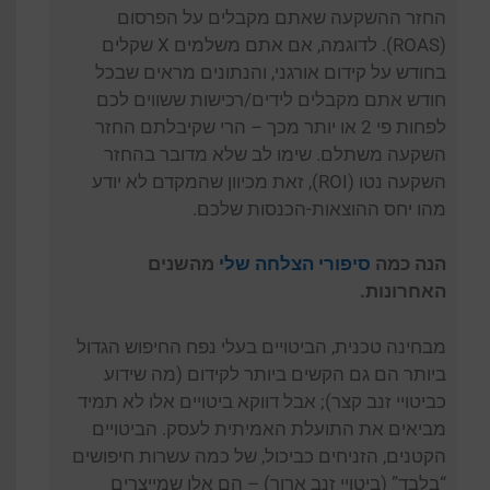
החזר ההשקעה שאתם מקבלים על הפרסום
(ROAS). לדוגמה, אם אתם משלמים X שקלים
בחודש על קידום אורגני, והנתונים מראים שבכל
חודש אתם מקבלים לידים/רכישות ששווים לכם
לפחות פי 2 או יותר מכך – הרי שקיבלתם החזר
השקעה משתלם. שימו לב שלא מדובר בהחזר
השקעה נטו (ROI), זאת מכיוון שהמקדם לא יודע
מהו יחס ההוצאות-הכנסות שלכם.
הנה כמה
סיפורי הצלחה שלי
מהשנים
האחרונות.
מבחינה טכנית, הביטויים בעלי נפח החיפוש הגדול
ביותר הם גם הקשים ביותר לקידום (מה שידוע
כביטויי זנב קצר); אבל דווקא ביטויים אלו לא תמיד
מביאים את התועלת האמיתית לעסק. הביטויים
הקטנים, הזניחים כביכול, של כמה עשרות חיפושים
“בלבד” (ביטויי זנב ארוך) – הם אלו שמייצרים