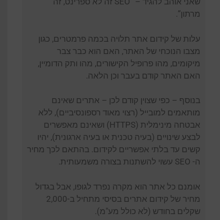
שאני אוהב להגיד – “SEO זה לא ספרינט, זה
מרתון”.
עלות של קידום אתר תלויה בכמה פרמטרים, כגון
מצבו הנוכחי של האתר, האם הוא כבר צבר
מיקומים, מהו פרופיל הקישורים, מהו ותק הדומיין,
האם האתר קודם בעבר וכן הלאה.
בנוסף – כפי שצוין קודם לכן – אתרים שאינם
מותאמים למובייל (רצוי מאוד רספונסיביים), ללא
אבטחה מינימלית (HTTPS) ושאינם מאפשרים
לבצע שינויים (בעיה טכנית או בעיה ארגונית), יהיו
קשים עד בלתי אפשריים לקידום. בהתאם לכך מחיר
ה- SEO עשוי להשתנות בצורה משמעותית.
אומנם כל אתר הוא מקרה נפרד לגופו, אבל בגדול
מחיר של קידום אתרים בסיסי מתחיל ב-2,000
שקלים בחודש (לא כולל מע"מ).