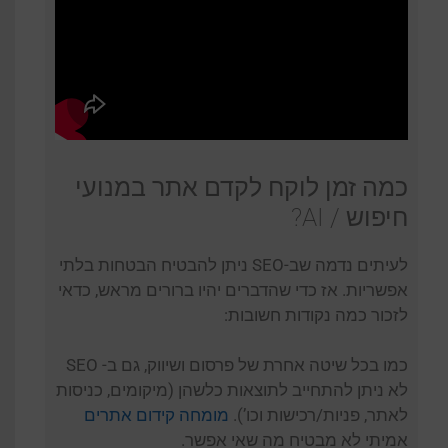
כמה זמן לוקח לקדם אתר במנועי
חיפוש / AI?
לעיתים נדמה שב-SEO ניתן להבטיח הבטחות בלתי
אפשריות. אז כדי שהדברים יהיו ברורים מראש, כדאי
לזכור כמה נקודות חשובות:
כמו בכל שיטה אחרת של פרסום ושיווק, גם ב- SEO
לא ניתן להתחייב לתוצאות כלשהן (מיקומים, כניסות
לאתר, פניות/רכישות וכו’).
מומחה קידום אתרים
אמיתי לא מבטיח מה שאי אפשר.