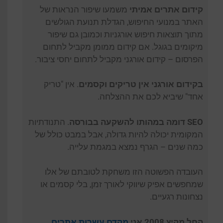
קידום אתרים אמיתי
משמעו שיפור הנראות של
האתר במנועי החיפוש, הגדלת תנועת הגולשים
מתוך תוצאות חיפוש אורגניות וכמובן גם שיפור
מיקומים בגוגל. אם קידום ממומן מקביל לתחום
הפרסום – קידום אורגני מקביל לתחום יחסי ציבור.
בקידום אורגני אין טריקים וקסמים
. אין "טריק
אחד" שיביא לכם את ההצלחה.
SEO דומה במהותו להשקעה בבורסה
. התנודתיות
המקומית יכולה להיות גדולה, אבל במבט כולל של
כמה שנים – הגרף נמצא במגמת עלייה.
העובדה הפשוטה הזו משחקת לטובתם של אלו
שמחפשים אפיק שיווקי לאורך זמן, בלי קסמים או
נצחונות רגעיים.
החל מקיץ 2008 אני
מקדם עשרות אתרים