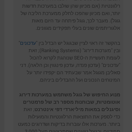
רלוונטיות (אם מכיוון שהן שולבו במערכות חדשות
יותר, ואם מכיוון שהפכו לחלק ממערכת הליבה של
גוגל). מעבר לכך, גוגל פיתחה עד היום מאות
אלגוריתמים שונים בעלי תפקידים מגוונים.
בהקשר זה ראוי לציין שבגוגל יש הבדל בין "
עדכונים
"
ובין "מערכות דירוג" (Ranking Systems); זאת
לעומת תעשיית ה-SEO שנוהגת לקרוא להכול
"עדכונים" (עדכון פנדה, עדכון פינגווין וכן הלאה). דני
סאליבן מגוגל אמר שבעתיד הם יקפידו יותר על
המינוחים הנכונים ועל ההבדלים ביניהם.
מנוע החיפוש של גוגל משתמש במערכות דירוג
אוטומטיות, שבוחנות מספר רב של פרמטרים
וסיגנלים במאות מיליארדי דפי אינטרנט
; זאת
כדי לספק את התוצאות הרלוונטיות והמועילות
ביותר. מערכות אלו עוברות בדיקות ושדרוגים כמעט
תמידיים, ובגוגל טוענים שמתבצעים מעל 3,000