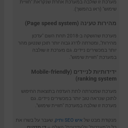
מערכת זו שולבה במערכת אחרת שנקראת "חוויית
שימוש" (ראו בהמשך).
מהירות טעינה (Page speed system)
מערכת שהושקה ב-2018 תחת השם "עדכון
מהירות", ומטרתה לדרג גבוה יותר תוכן שנטען מהר
יותר במכשירים ניידים. גם מערכת זו שולבה
במערכת "חוויית שימוש".
ידידותיות לניידים (Mobile-friendly
ranking system)
מערכת שמטרתה לתת העדפה בתוצאות החיפוש
לתוכן שנראה טוב יותר במכשירים ניידים. גם
מערכת זו שולבה במערכת "חוויית שימוש".
מנקודת מבט של
איש SEO ותיק
, שעבר על בשרו את
כל ה"מערכות" וה"עדכונים" האלה –
די מדהים