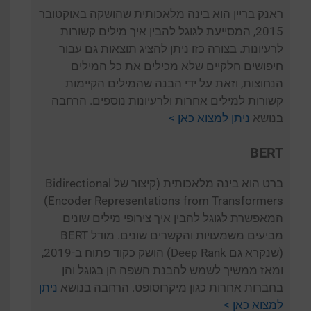
ראנק בריין הוא בינה מלאכותית שהושקה באוקטובר
2015, המסייעת לגוגל להבין איך מילים קשורות
לרעיונות. בצורה כזו ניתן להציג תוצאות גם עבור
חיפושים חלקיים שלא מכילים את כל המילים
הנחוצות, וזאת על ידי הבנה שהמילים הקיימות
קשורות למילים אחרות ולרעיונות נוספים. הרחבה
בנושא
ניתן למצוא כאן >
BERT
ברט הוא בינה מלאכותית (קיצור של Bidirectional
Encoder Representations from Transformers)
המאפשרת לגוגל להבין איך צירופי מילים שונים
מביעים משמעויות והקשרים שונים. מודל BERT
(שנקרא גם Deep Rank) הושק כקוד פתוח ב-2019,
ומאז ממשיך לשמש להבנת השפה הן בגוגל והן
בחברות אחרות כגון מיקרוסופט. הרחבה בנושא
ניתן
למצוא כאן >