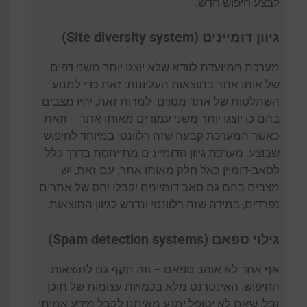
לבצע חיפוש חדש.
גיוון דומיינים (Site diversity system)
מערכת המיועדת לוודא שלא יוצגו יותר משני דפים
של אותו אתר בתוצאות העליונות; זאת כדי למנוע
השתלטות של אתר מסוים. למרות זאת, יהיו מצבים
בהם כן יוצגו יותר משני עמודים מאותו אתר – וזאת
כאשר המערכת קבעה שזה רלוונטי במיוחד לחיפוש
שבוצע. מערכת גיוון הדומיינים מתייחסת בדרך כלל
לסאב-דומיין כאל חלק מאותו אתר; עם זאת, יש
מצבים בהם גם סאב דומיינים יקבלו יחס של אתרים
נפרדים, במידה שזה רלוונטי ונדרש לגיוון התוצאות.
גילוי ספאם (Spam detection systems)
אף אחד לא אוהב ספאם – וזה תקף גם לתוצאות
החיפוש. האינטרנט מלא בכמויות עצומות של תוכן
זבל, שאם לא יטופל ימנע מאיתנו לקבל מידע אמיתי