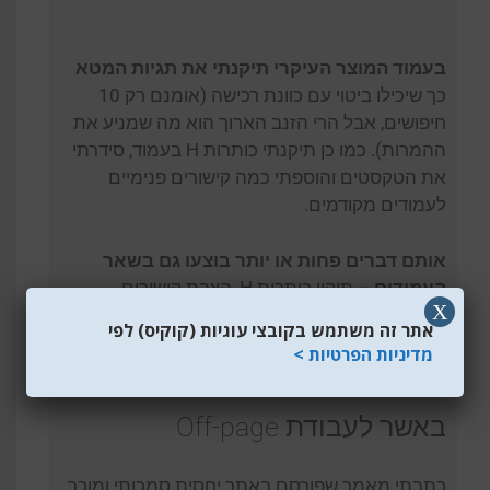
בעמוד המוצר העיקרי תיקנתי את תגיות המטא
כך שיכילו ביטוי עם כוונת רכישה (אומנם רק 10
חיפושים, אבל הרי הזנב הארוך הוא מה שמניע את
ההמרות). כמו כן תיקנתי כותרות H בעמוד, סידרתי
את הטקסטים והוספתי כמה קישורים פנימיים
לעמודים מקודמים.
אותם דברים פחות או יותר בוצעו גם בשאר
העמודים
– תיקון כותרות H, הצבת קישורים
X
פנימיים בגוף הטקסט, כיווץ ודחיסת תמונות היכן
אתר זה משתמש בקובצי עוגיות (קוקיס) לפי
שהיה אפשר וצריך וכן שדרוג תגיות מטא בעמודים
מדיניות הפרטיות >
שדרשו זאת.
באשר לעבודת Off-page
כתבתי מאמר שפורסם באתר יחסית סמכותי ומוכר,